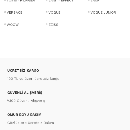
TOMMY HILFIGER
VANITY EFFECT
VANNI
VERSACE
VOGUE
VOGUE JUNIOR
WOOW
ZEISS
ÜCRETSİZ KARGO
100 TL ve üzeri ücretsiz kargo!
GÜVENLİ ALIŞVERİŞ
%100 Güvenli Alışveriş
ÖMÜR BOYU BAKIM
Gözlüklere Ücretsiz Bakım