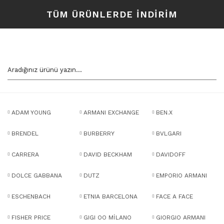
TÜM ÜRÜNLERDE İNDİRİM
ADAM YOUNG
ARMANI EXCHANGE
BEN.X
BRENDEL
BURBERRY
BVLGARI
CARRERA
DAVID BECKHAM
DAVIDOFF
DOLCE GABBANA
DUTZ
EMPORIO ARMANI
ESCHENBACH
ETNIA BARCELONA
FACE A FACE
FISHER PRICE
GIGI OO MİLANO
GIORGIO ARMANI