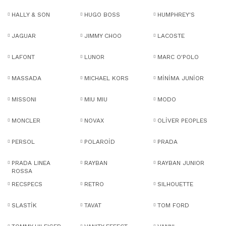
HALLY & SON
HUGO BOSS
HUMPHREY'S
JAGUAR
JIMMY CHOO
LACOSTE
LAFONT
LUNOR
MARC O'POLO
MASSADA
MICHAEL KORS
MİNİMA JUNİOR
MISSONI
MIU MIU
MODO
MONCLER
NOVAX
OLİVER PEOPLES
PERSOL
POLAROİD
PRADA
PRADA LINEA
RAYBAN
RAYBAN JUNIOR
ROSSA
RECSPECS
RETRO
SILHOUETTE
SLASTİK
TAVAT
TOM FORD