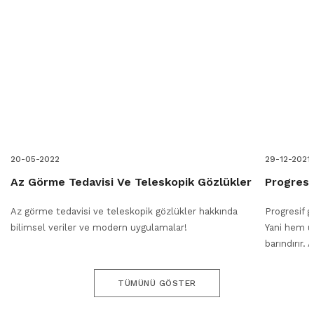
20-05-2022
29-12-2021
Az Görme Tedavisi Ve Teleskopik Gözlükler
Progresi
Az görme tedavisi ve teleskopik gözlükler hakkında
Progresif g
bilimsel veriler ve modern uygulamalar!
Yani hem u
barındırır.
gözlüklerde
TÜMÜNÜ GÖSTER