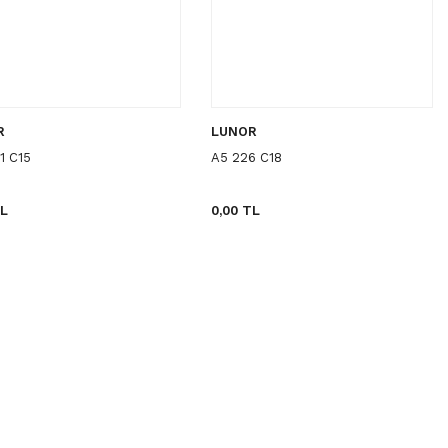
R
LUNOR
1 C15
A5 226 C18
TL
0,00 TL