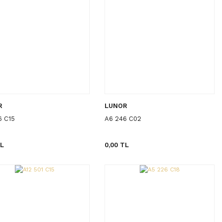
R
LUNOR
6 C15
A6 246 C02
TL
0,00 TL