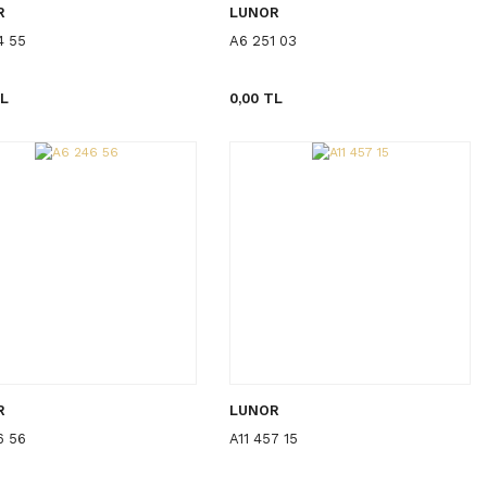
R
LUNOR
4 55
A6 251 03
TL
0,00 TL
R
LUNOR
6 56
A11 457 15