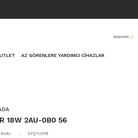
Sepetim
(
)
UTLET
AZ GÖRENLERE YARDIMCI CİHAZLAR
ADA
R 18W 2AU-0B0 56
 Kodu
EFQTUVY6