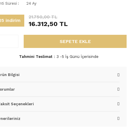
nti Süresi
24 Ay
21.750,00 TL
5 indirim
16.312,50 TL
SEPETE EKLE
Tahmini Teslimat
3 -5 İş Günü İçerisinde
rün Bilgisi
orumlar
aksit Seçenekleri
nerileriniz