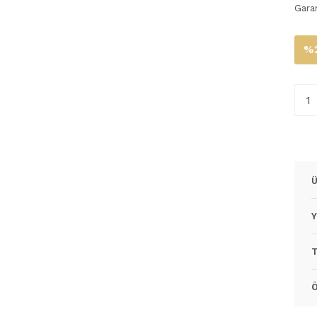
Gara
%2
Ü
Y
T
Ö