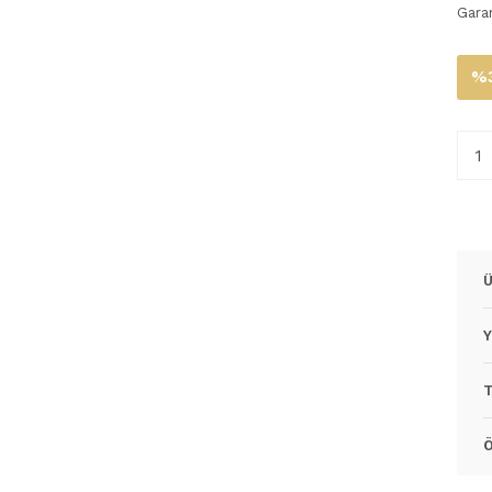
Gara
%3
Ü
Y
T
Ö