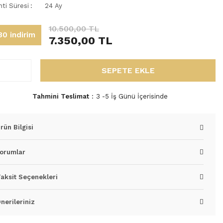
nti Süresi
24 Ay
10.500,00 TL
0 indirim
7.350,00 TL
SEPETE EKLE
Tahmini Teslimat
3 -5 İş Günü İçerisinde
rün Bilgisi
orumlar
aksit Seçenekleri
nerileriniz