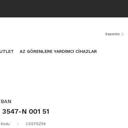
Sepetim
(
)
UTLET
AZ GÖRENLERE YARDIMCI CİHAZLAR
YBAN
 3547-N 001 51
 Kodu
CDEFSZ59