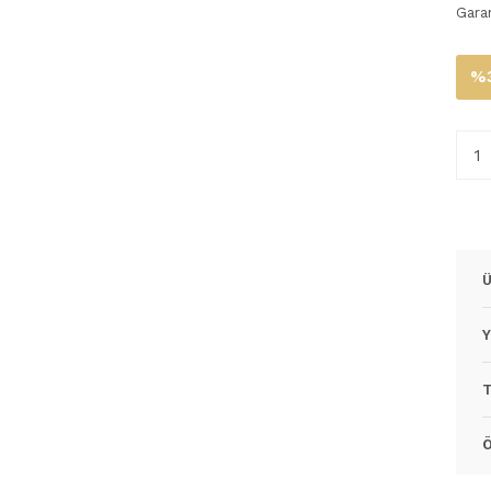
Gara
%3
Ü
Y
T
Ö