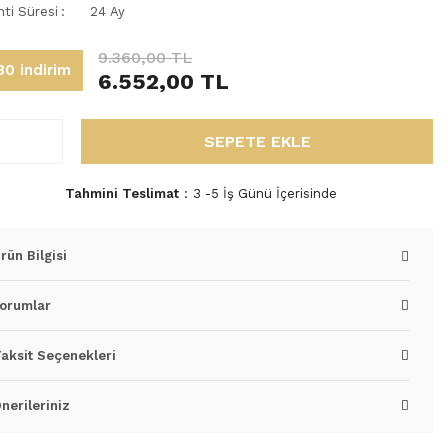
nti Süresi
24 Ay
9.360,00 TL
0 indirim
6.552,00 TL
SEPETE EKLE
Tahmini Teslimat
3 -5 İş Günü İçerisinde
rün Bilgisi
orumlar
aksit Seçenekleri
nerileriniz