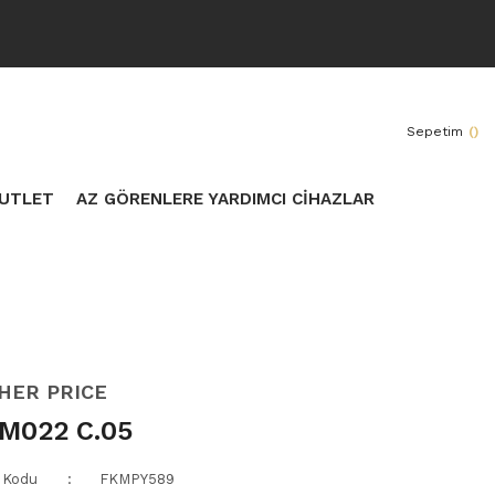
Sepetim
(
)
UTLET
AZ GÖRENLERE YARDIMCI CİHAZLAR
SHER PRICE
M022 C.05
 Kodu
FKMPY589