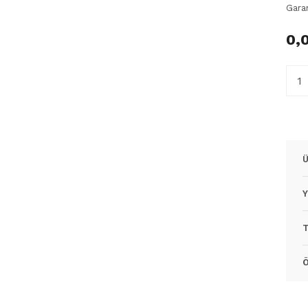
Gara
0,
Ü
Y
T
Ö