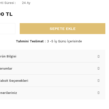
nti Süresi
24 Ay
00 TL
SEPETE EKLE
Tahmini Teslimat
3 -5 İş Günü İçerisinde
rün Bilgisi
orumlar
aksit Seçenekleri
nerileriniz