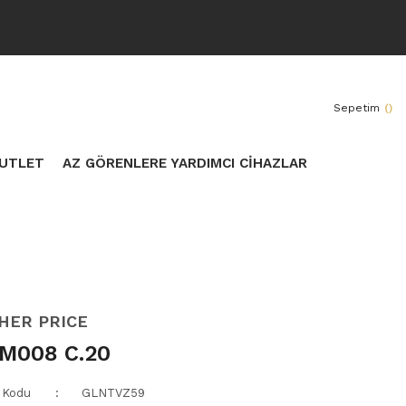
Sepetim
(
)
UTLET
AZ GÖRENLERE YARDIMCI CİHAZLAR
SHER PRICE
M008 C.20
 Kodu
GLNTVZ59