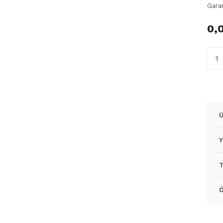
Gara
0,
Ü
Y
T
Ö