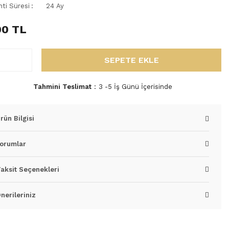
nti Süresi
24 Ay
00 TL
SEPETE EKLE
Tahmini Teslimat
3 -5 İş Günü İçerisinde
rün Bilgisi
orumlar
aksit Seçenekleri
nerileriniz