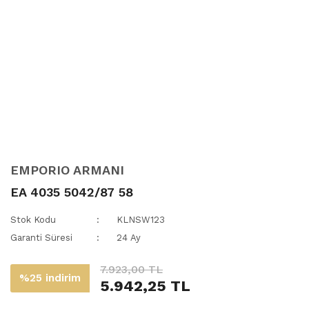
EMPORIO ARMANI
EA 4035 5042/87 58
Stok Kodu
KLNSW123
Garanti Süresi
24 Ay
7.923,00 TL
%25 indirim
5.942,25 TL