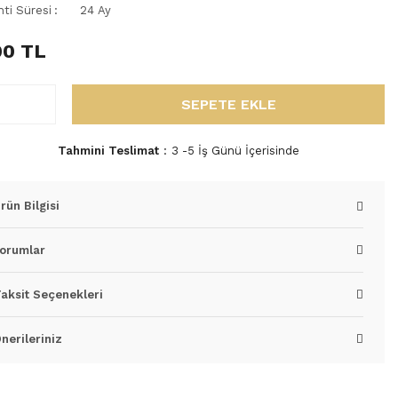
nti Süresi
24 Ay
00 TL
SEPETE EKLE
Tahmini Teslimat
3 -5 İş Günü İçerisinde
rün Bilgisi
orumlar
aksit Seçenekleri
nerileriniz