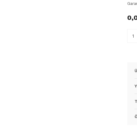
Gara
0,
Ü
Y
T
Ö