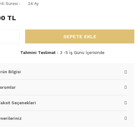
nti Süresi
24 Ay
00 TL
SEPETE EKLE
Tahmini Teslimat
3 -5 İş Günü İçerisinde
rün Bilgisi
orumlar
aksit Seçenekleri
nerileriniz