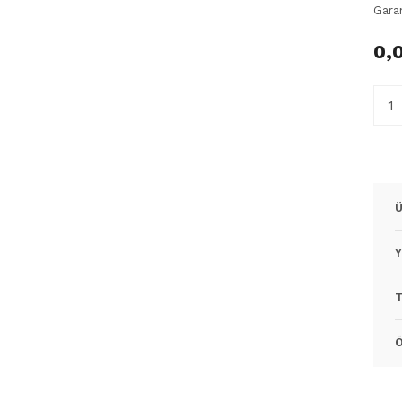
Gara
0,
Ü
Y
T
Ö