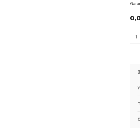
Gara
0,
Ü
Y
T
Ö