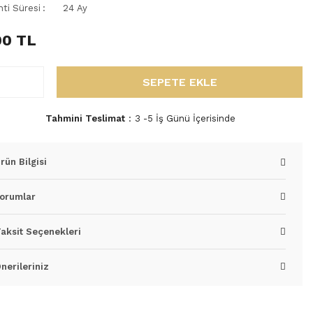
nti Süresi
24 Ay
00 TL
SEPETE EKLE
Tahmini Teslimat
3 -5 İş Günü İçerisinde
rün Bilgisi
orumlar
aksit Seçenekleri
nerileriniz