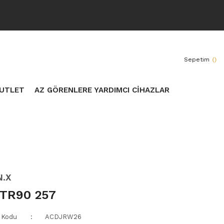
Sepetim
(
)
UTLET
AZ GÖRENLERE YARDIMCI CİHAZLAR
N.X
TR90 257
 Kodu
ACDJRW26