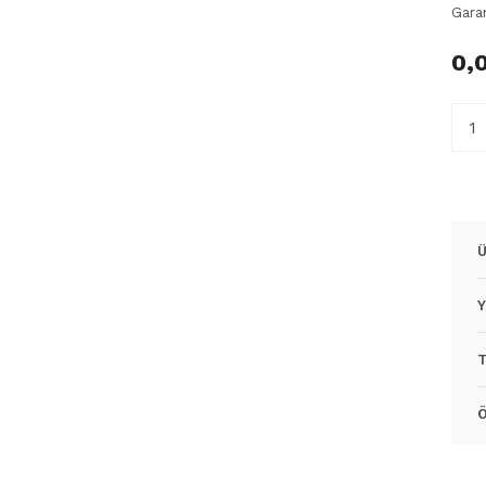
Gara
0,
Ü
Y
T
Ö