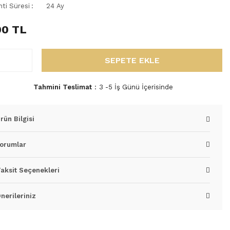
nti Süresi
24 Ay
00 TL
SEPETE EKLE
Tahmini Teslimat
3 -5 İş Günü İçerisinde
rün Bilgisi
orumlar
aksit Seçenekleri
nerileriniz