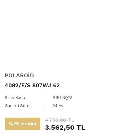
POLAROİD
4082/F/S 807WJ 62
Stok Kodu
FJKLNQY3
Garanti Süresi
24 Ay
4.750,00 TL
%25 indirim
3.562,50 TL