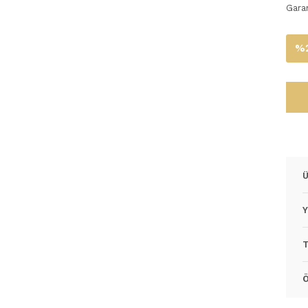
Gara
%2
Ü
Y
T
Ö