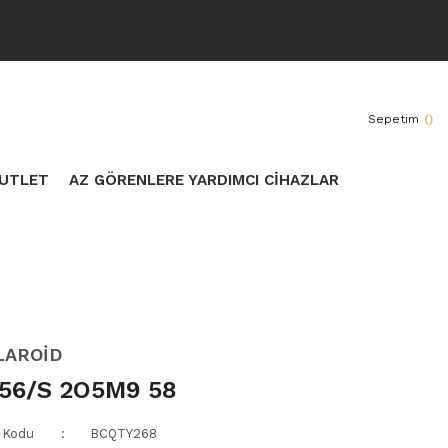
Sepetim
(
)
UTLET
AZ GÖRENLERE YARDIMCI CİHAZLAR
LAROİD
56/S 2O5M9 58
 Kodu
BCQTY268