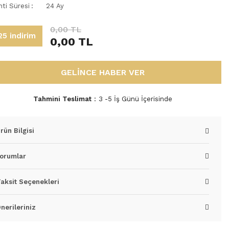
nti Süresi
24 Ay
0,00 TL
5 indirim
0,00 TL
GELİNCE HABER VER
Tahmini Teslimat
3 -5 İş Günü İçerisinde
rün Bilgisi
orumlar
aksit Seçenekleri
nerileriniz