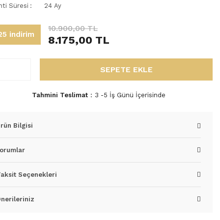
nti Süresi
24 Ay
10.900,00 TL
5 indirim
8.175,00 TL
SEPETE EKLE
Tahmini Teslimat
3 -5 İş Günü İçerisinde
rün Bilgisi
orumlar
aksit Seçenekleri
nerileriniz