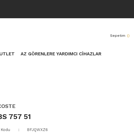
Sepetim
(
)
UTLET
AZ GÖRENLERE YARDIMCI CİHAZLAR
COSTE
8S 757 51
 Kodu
BFJQWXZ6