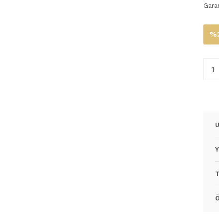
Gara
%2
Ü
Y
T
Ö