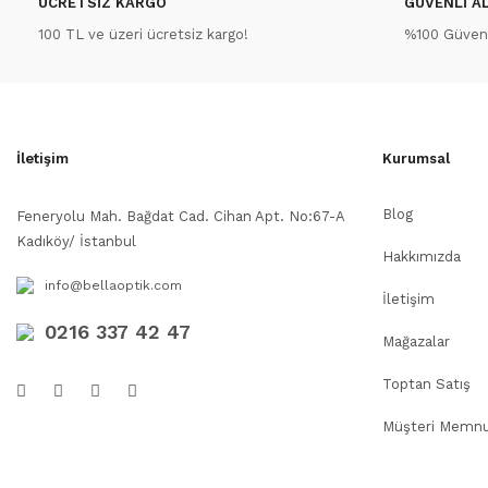
ÜCRETSİZ KARGO
GÜVENLİ AL
100 TL ve üzeri ücretsiz kargo!
%100 Güvenli
İletişim
Kurumsal
Blog
Feneryolu Mah. Bağdat Cad. Cihan Apt. No:67-A
Kadıköy/ İstanbul
Hakkımızda
info@bellaoptik.com
İletişim
0216 337 42 47
Mağazalar
Toptan Satış
Müşteri Memnu